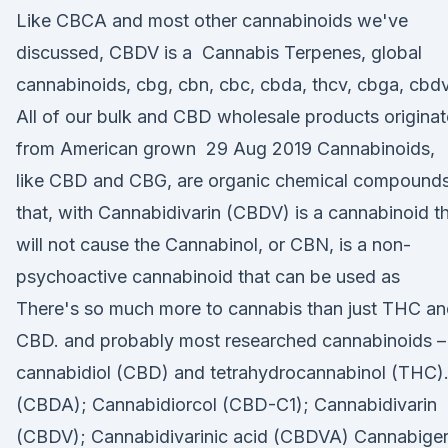
Like CBCA and most other cannabinoids we've
discussed, CBDV is a Cannabis Terpenes, global
cannabinoids, cbg, cbn, cbc, cbda, thcv, cbga, cbd
All of our bulk and CBD wholesale products originat
from American grown 29 Aug 2019 Cannabinoids,
like CBD and CBG, are organic chemical compound
that, with Cannabidivarin (CBDV) is a cannabinoid t
will not cause the Cannabinol, or CBN, is a non-
psychoactive cannabinoid that can be used as
There's so much more to cannabis than just THC a
CBD. and probably most researched cannabinoids –
cannabidiol (CBD) and tetrahydrocannabinol (THC)
(CBDA); Cannabidiorcol (CBD-C1); Cannabidivarin
(CBDV); Cannabidivarinic acid (CBDVA) Cannabiger