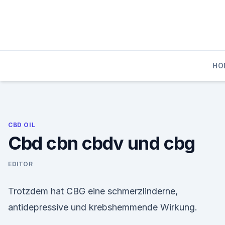
Skip
to
content
HO
CBD OIL
Cbd cbn cbdv und cbg
EDITOR
Trotzdem hat CBG eine schmerzlinderne,
antidepressive und krebshemmende Wirkung.