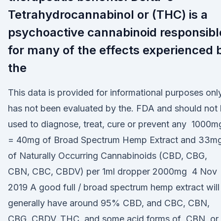
Tetrahydrocannabinol or (THC) is a
psychoactive cannabinoid responsibl
for many of the effects experienced 
the
This data is provided for informational purposes only
has not been evaluated by the. FDA and should not
used to diagnose, treat, cure or prevent any 1000m
= 40mg of Broad Spectrum Hemp Extract and 33m
of Naturally Occurring Cannabinoids (CBD, CBG,
CBN, CBC, CBDV) per 1ml dropper 2000mg 4 Nov
2019 A good full / broad spectrum hemp extract will
generally have around 95% CBD, and CBC, CBN,
CBG, CBDV, THC, and some acid forms of CBN, or