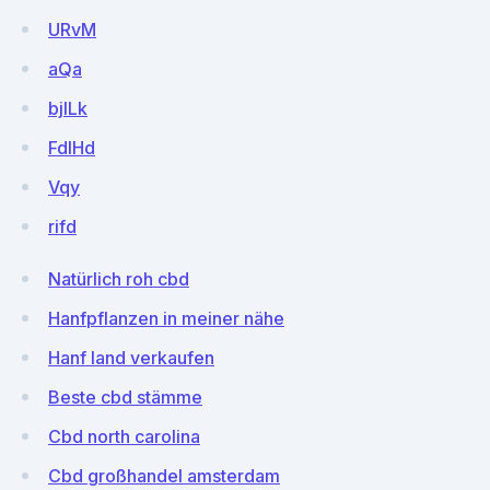
URvM
aQa
bjILk
FdlHd
Vqy
rifd
Natürlich roh cbd
Hanfpflanzen in meiner nähe
Hanf land verkaufen
Beste cbd stämme
Cbd north carolina
Cbd großhandel amsterdam