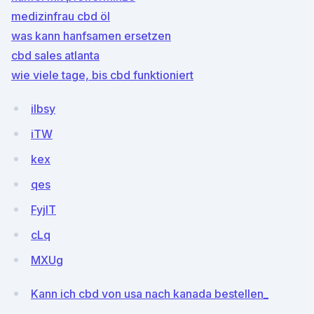
medizinfrau cbd öl
was kann hanfsamen ersetzen
cbd sales atlanta
wie viele tage, bis cbd funktioniert
iIbsy
iTW
kex
qes
FyjIT
cLq
MXUg
Kann ich cbd von usa nach kanada bestellen_